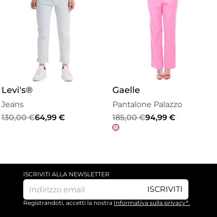
Levi's®
Gaelle
Jeans
Pantalone Palazzo
Il
Il
Il
Il
130,00
€
64,99
€
185,00
€
94,99
€
prezzo
prezzo
prezzo
prezzo
originale
attuale
originale
attuale
era:
è:
era:
è:
130,00 €.
64,99 €.
185,00 €.
94,99 €.
ISCRIVITI ALLA NEWSLETTER
ISCRIVITI
Registrandoti, accetti la nostra
Informativa sulla privacy*.