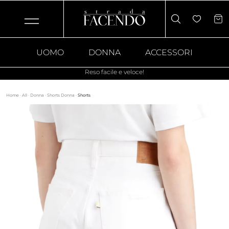
UOMO
DONNA
ACCESSORI
Reso facile e veloce!
Home
·
All
·
Donna
·
Shorts Donna
·
Shorts