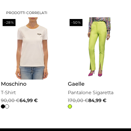
PRODOTTI CORRELATI
-28%
-50%
Moschino
Gaelle
T-Shirt
Pantalone Sigaretta
Il
Il
Il
Il
90,00
€
64,99
€
170,00
€
84,99
€
prezzo
prezzo
prezzo
prezzo
originale
attuale
originale
attuale
era:
è:
era:
è: