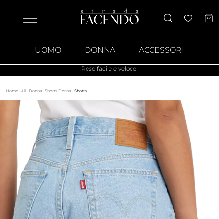
UOMO
DONNA
ACCESSORI
Reso facile e veloce!
Home
·
All
·
Donna
·
Shorts Donna
·
Shorts