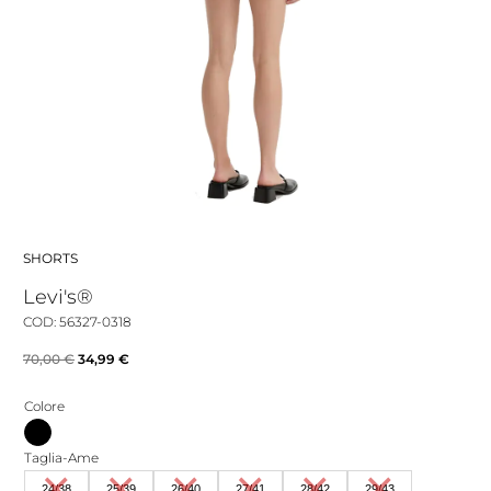
SHORTS
Levi's®
COD: 56327-0318
Il
Il
70,00
€
34,99
€
prezzo
prezzo
Colore
originale
attuale
era:
è:
Taglia-Ame
70,00 €.
34,99 €.
24/38
25/39
26/40
27/41
28/42
29/43