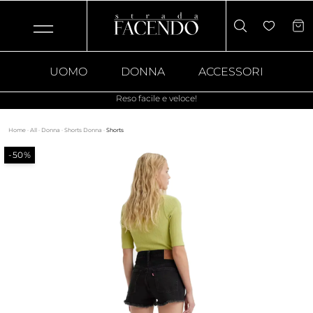
UOMO
DONNA
ACCESSORI
Reso facile e veloce!
Home
·
All
·
Donna
·
Shorts Donna
·
Shorts
-50%