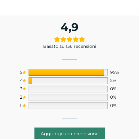
4,9
Basato su 156 recensioni
5
95%
4
5%
3
0%
2
0%
1
0%
Aggiungi una recensione