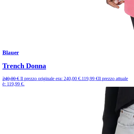
Blauer
Trench Donna
240,00
€
Il prezzo originale era: 240,00 €.
119,99
€
Il prezzo attuale
è: 119,99 €.