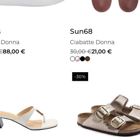
s
Sun68
 Donna
Ciabatte Donna
Il
Il
€
88,00
€
30,00
€
21,00
€
prezzo
prezzo
le
originale
attuale
-30%
era:
è:
€.
.
30,00 €.
21,00 €.