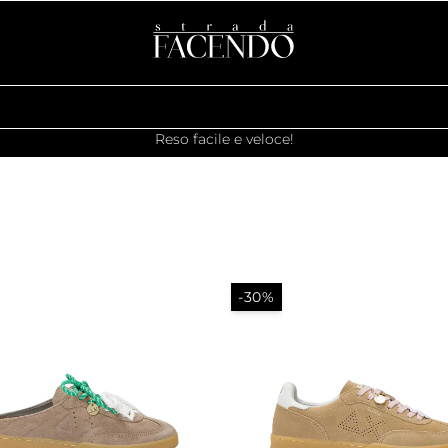
Reso facile e veloce!
-30%