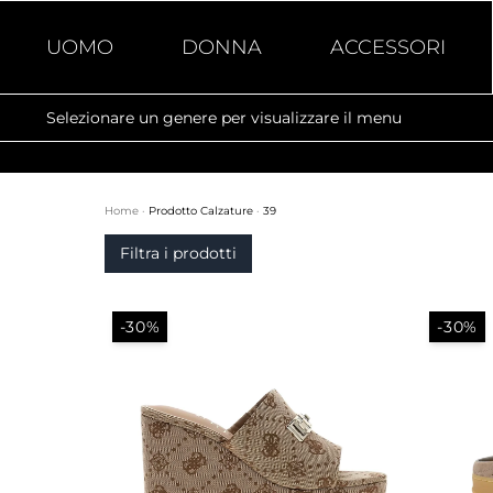
UOMO
DONNA
ACCESSORI
Selezionare un genere per visualizzare il menu
Home
·
Prodotto Calzature
·
39
Filtra i prodotti
-30%
-30%