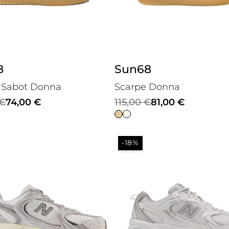
8
Sun68
 Sabot Donna
Scarpe Donna
Il
Il
€
74,00
€
115,00
€
81,00
€
prezzo
prezzo
le
originale
attuale
-18%
era:
è:
€.
.
115,00 €.
81,00 €.