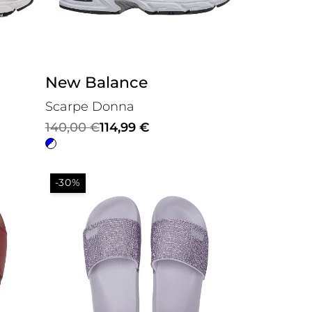
New Balance
Scarpe Donna
Il
Il
140,00
€
114,99
€
prezzo
prezzo
originale
attuale
-30%
era:
è:
140,00 €.
114,99 €.