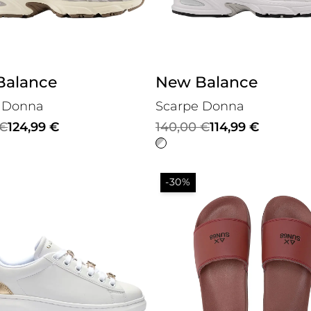
Balance
New Balance
 Donna
Scarpe Donna
Il
Il
€
124,99
€
140,00
€
114,99
€
prezzo
prezzo
le
originale
attuale
-30%
era:
è:
€.
€.
140,00 €.
114,99 €.