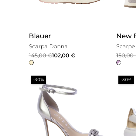
Blauer
New 
Scarpa Donna
Scarpe
Il
Il
Il
Il
145,00
€
102,00
€
150,00
prezzo
prezzo
prezzo
prezzo
originale
attuale
origina
attuale
-30%
-30%
era:
è:
era:
è:
145,00 €.
102,00 €.
150,00 
124,99 