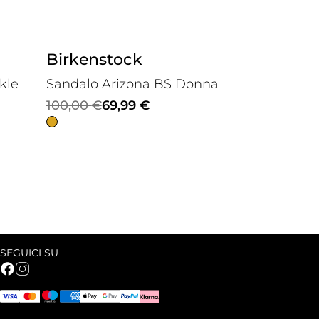
Birkenstock
kle
Sandalo Arizona BS Donna
Il
Il
100,00
€
69,99
€
prezzo
prezzo
originale
attuale
era:
è:
100,00 €.
69,99 €.
SEGUICI SU