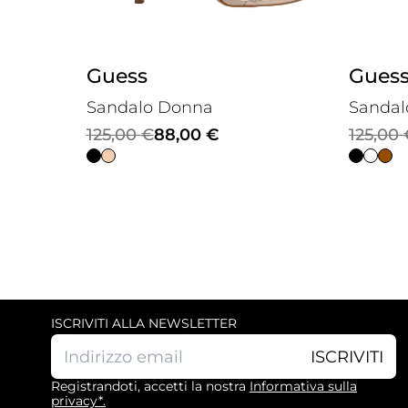
Guess
Gues
Sandalo Donna
Sandal
Il
Il
Il
Il
125,00
€
88,00
€
125,00
prezzo
prezzo
prezzo
prezzo
originale
attuale
origina
attuale
era:
è:
era:
è:
125,00 €.
88,00 €.
125,00 
88,00 €
ISCRIVITI ALLA NEWSLETTER
ISCRIVITI
Registrandoti, accetti la nostra
Informativa sulla
privacy*.