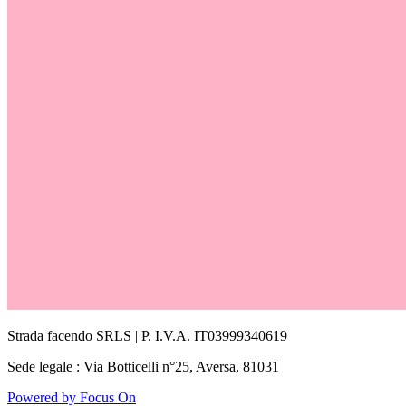
Strada facendo SRLS | P. I.V.A. IT03999340619
Sede legale : Via Botticelli n°25, Aversa, 81031
Powered by Focus On