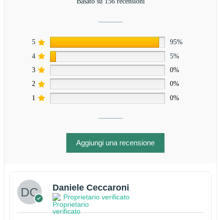
Basato su 156 recensioni
5
95%
4
5%
3
0%
2
0%
1
0%
Aggiungi una recensione
Daniele Ceccaroni
Proprietario verificato