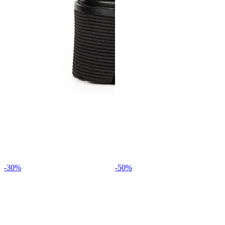
-30%
-50%