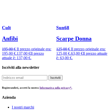
Cult
Sun68
Anfibi
Scarpe Donna
195,00
€
Il prezzo originale era:
125,00
€
Il prezzo originale era:
195,00 €.
137,00
€
Il prezzo
125,00 €.
63,00
€
Il prezzo attuale
attuale è: 137,00 €.
è: 63,00 €.
Iscriviti alla newsletter
Iscriviti
Registrandoti, accetti la nostra
Informativa sulla privacy*.
Azienda
I nostri marchi