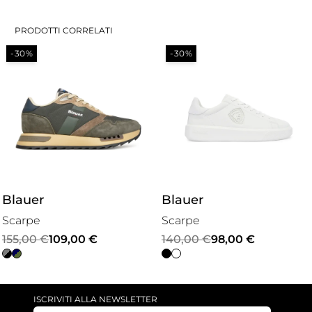
PRODOTTI CORRELATI
-30%
-30%
Blauer
Blauer
Scarpe
Scarpe
Il
Il
Il
Il
155,00
€
109,00
€
140,00
€
98,00
€
prezzo
prezzo
prezzo
prezzo
originale
attuale
originale
attuale
era:
è:
era:
è:
ISCRIVITI ALLA NEWSLETTER