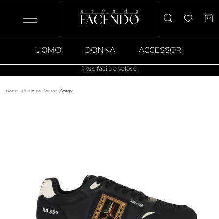
UOMO
DONNA
ACCESSORI
Reso facile e veloce!
Home
·
All
·
Uomo
·
Scarpe
·
Scarpe