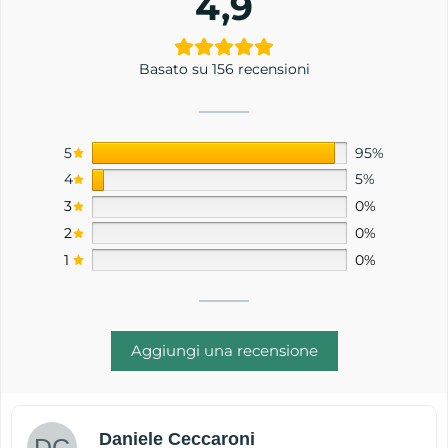
4,9
Basato su 156 recensioni
5
95%
4
5%
3
0%
2
0%
1
0%
Aggiungi una recensione
Daniele Ceccaroni