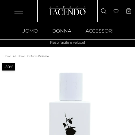
UOMO
DONNA
ACCESSORI
Reso facile e veloce!
Home
·
All
·
Uomo
·
Profumi
·
Profumo
-50%