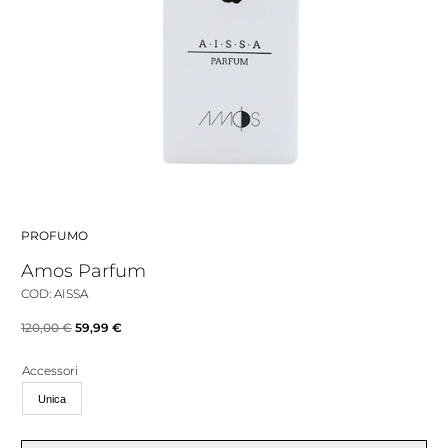
PROFUMO
Amos Parfum
COD: AISSA
Il
Il
120,00
€
59,99
€
prezzo
prezzo
Accessori
originale
attuale
Unica
era:
è:
120,00 €.
59,99 €.