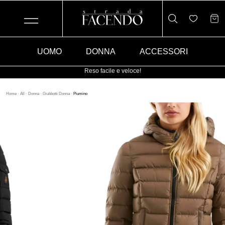
UOMO
DONNA
ACCESSORI
Reso facile e veloce!
Home
·
All
·
Donna
·
Giubbotti Donna
·
Piumino