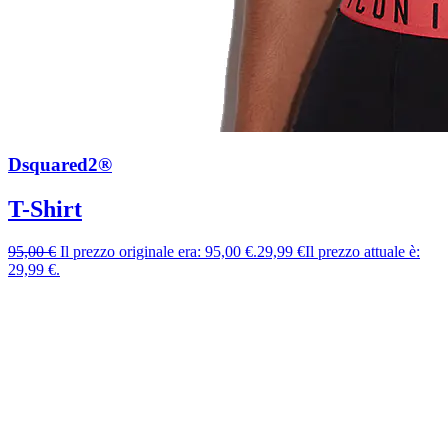
Dsquared2®
T-Shirt
95,00
€
Il prezzo originale era: 95,00 €.
29,99
€
Il prezzo attuale è:
29,99 €.