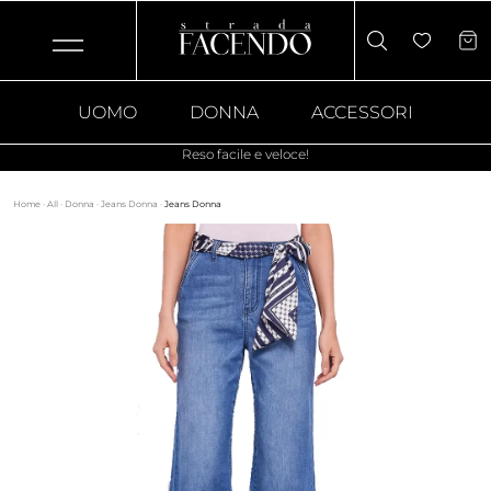
UOMO
DONNA
ACCESSORI
Reso facile e veloce!
Home
·
All
·
Donna
·
Jeans Donna
·
Jeans Donna