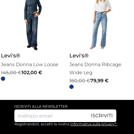
Levi's®
Levi's®
Jeans Donna Low Loose
Jeans Donna Ribcage
Il
Il
145,00
€
102,00
€
Wide Leg
prezzo
prezzo
Il
Il
160,00
€
79,99
€
originale
attuale
prezzo
prezzo
era:
è:
originale
attuale
145,00 €.
102,00 €.
era:
è:
ISCRIVITI ALLA NEWSLETTER
160,00 €.
79,99 €.
ISCRIVITI
Registrandoti, accetti la nostra
Informativa sulla privacy*.