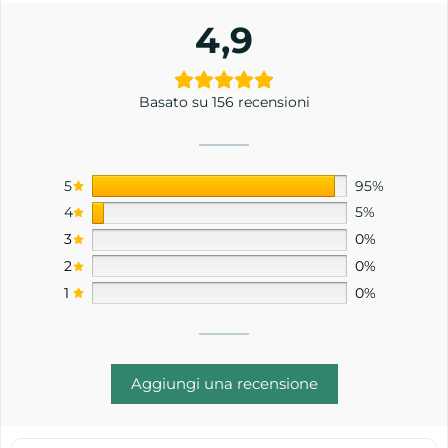
4,9
Basato su 156 recensioni
5
95%
4
5%
3
0%
2
0%
1
0%
Aggiungi una recensione