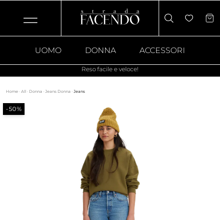
UOMO
DONNA
ACCESSORI
Reso facile e veloce!
Home
·
All
·
Donna
·
Jeans Donna
·
Jeans
-50%