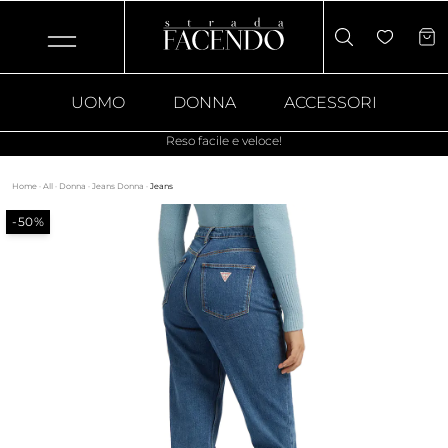
UOMO
DONNA
ACCESSORI
Reso facile e veloce!
Home
·
All
·
Donna
·
Jeans Donna
·
Jeans
-50%