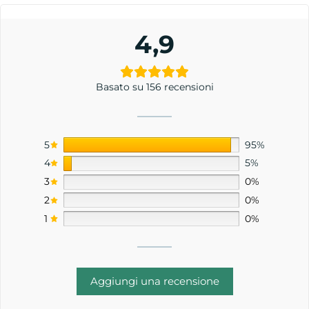
4,9
Basato su 156 recensioni
5
95%
4
5%
3
0%
2
0%
1
0%
Aggiungi una recensione