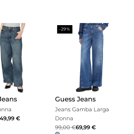
-29%
Jeans
Guess Jeans
onna
Jeans Gamba Larga
49,99
€
Donna
Il
Il
99,00
€
69,99
€