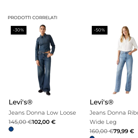
PRODOTTI CORRELATI
-30%
-50%
Levi's®
Levi's®
Jeans Donna Low Loose
Jeans Donna Rib
Il
Il
145,00
€
102,00
€
Wide Leg
prezzo
prezzo
Il
Il
160,00
€
79,99
€