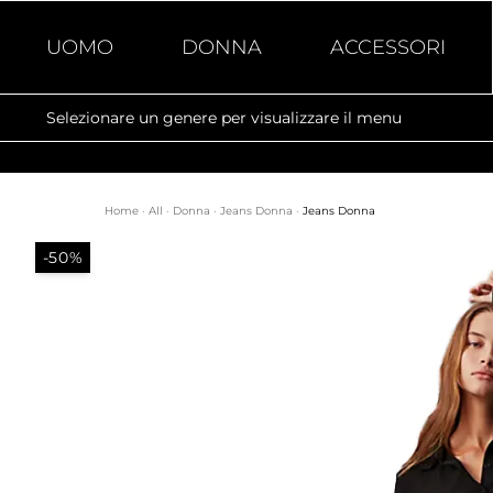
UOMO
DONNA
ACCESSORI
Selezionare un genere per visualizzare il menu
Home
·
All
·
Donna
·
Jeans Donna
·
Jeans Donna
-50%