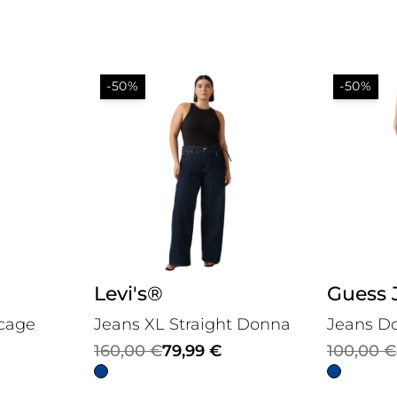
-50%
-50%
Levi's®
Guess 
cage
Jeans XL Straight Donna
Jeans D
Il
Il
Il
Il
160,00
€
79,99
€
100,00
€
prezzo
prezzo
prezzo
prezzo