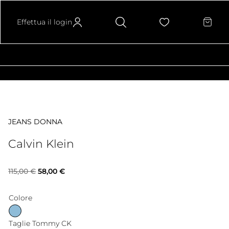
Effettua il login
JEANS DONNA
Calvin Klein
Il
Il
115,00
€
58,00
€
prezzo
prezzo
Colore
originale
attuale
Taglie Tommy CK