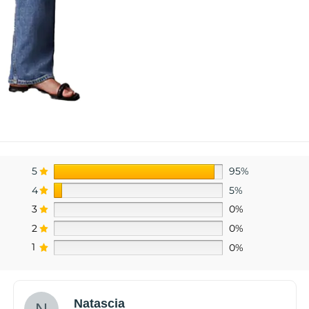
5
95%
4
5%
3
0%
2
0%
1
0%
Natascia