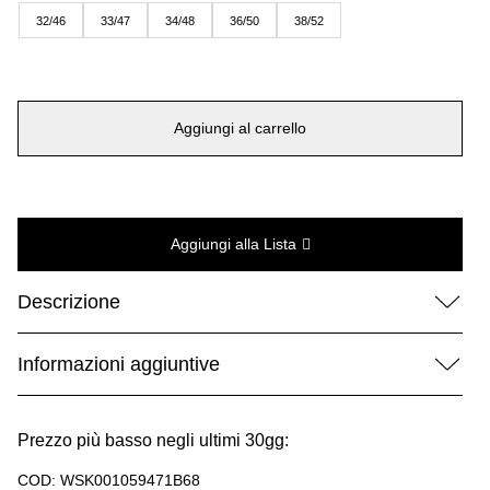
era:
è:
32/46
33/47
34/48
36/50
38/52
175,00 €.
88,00 €.
Aggiungi al carrello
Aggiungi alla Lista
Descrizione
Informazioni aggiuntive
Prezzo più basso negli ultimi 30gg:
COD:
WSK001059471B68