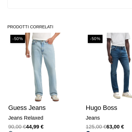
PRODOTTI CORRELATI
-50%
-70%
Hugo Boss
Tommy
Jeans
Jeans
Il
Il
Il
Il
125,00
€
63,00
€
115,00
€
34,99
€