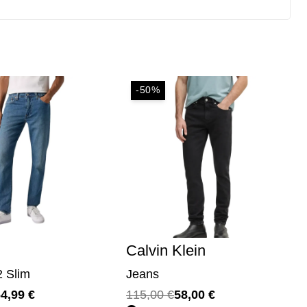
-50%
 Klein
Calvin Klein
Jeans Slim
Il
Il
0
€
58,00
€
115,00
€
58,00
€