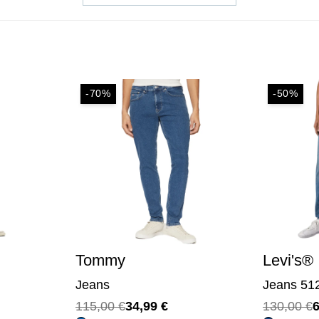
-50%
-50%
Levi's®
Calvin
Jeans 512 Slim
Jeans
Il
Il
Il
Il
130,00
€
64,99
€
115,0