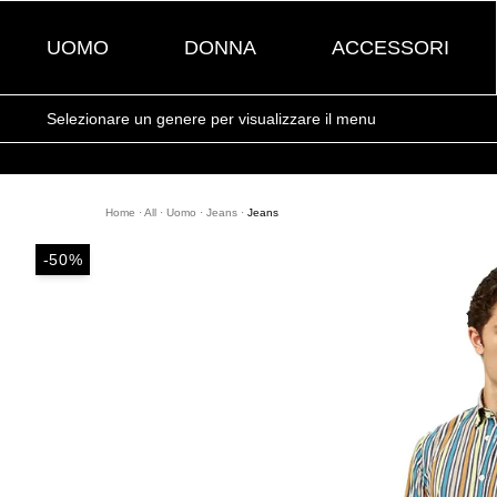
UOMO
DONNA
ACCESSORI
Selezionare un genere per visualizzare il menu
Home
·
All
·
Uomo
·
Jeans
·
Jeans
-50%