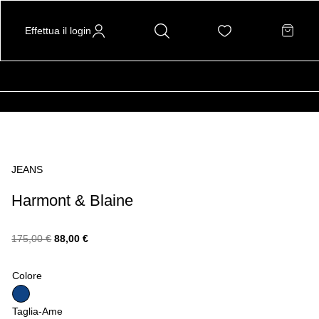
Effettua il login
JEANS
Harmont & Blaine
Il
Il
175,00
€
88,00
€
prezzo
prezzo
Colore
originale
attuale
Taglia-Ame