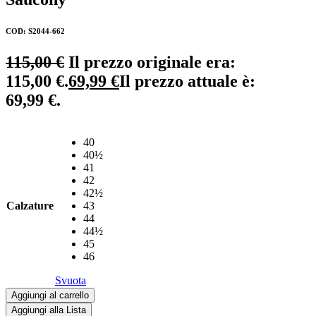
COD: S2044-662
115,00
€
Il prezzo originale era:
115,00 €.
69,99
€
Il prezzo attuale è:
69,99 €.
40
40½
41
42
42½
Calzature
43
44
44½
45
46
Svuota
Aggiungi al carrello
Aggiungi alla Lista