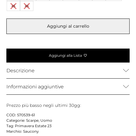
era:
è:
45
46
115,00 €.
69,99 €.
Aggiungi al carrello
Aggiungi alla Lista
Descrizione
Informazioni aggiuntive
Prezzo più basso negli ultimi 30gg:
COD:
S70539-61
Categorie:
Scarpe
,
Uomo
Tag:
Primavera Estate 23
Marchio:
Saucony