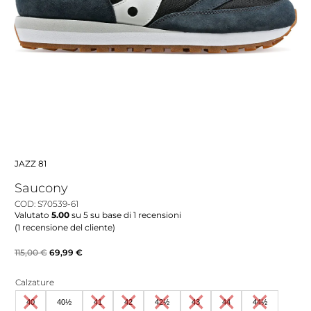
JAZZ 81
Saucony
COD: S70539-61
Valutato
5.00
su 5 su base di
1
recensioni
(
1
recensione del cliente)
Il
Il
115,00
€
69,99
€
prezzo
prezzo
Calzature
originale
attuale
40
40½
41
42
42½
43
44
44½