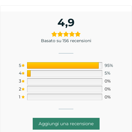
4,9
Basato su 156 recensioni
5
95%
4
5%
3
0%
2
0%
1
0%
Aggiungi una recensione