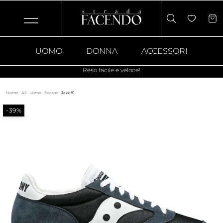
UOMO
DONNA
ACCESSORI
Reso facile e veloce!
Home
·
All
·
Uomo
·
Scarpe
·
Jazz 81
-39%