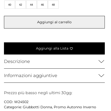
era:
è:
40
42
44
46
48
725,00 €.
614,99 €.
Aggiungi al carrello
Aggiungi alla Lista
Descrizione
Informazioni aggiuntive
Prezzo più basso negli ultimi 30gg:
COD:
W24502
Categorie:
Giubbotti Donna
,
Promo Autonno Inverno