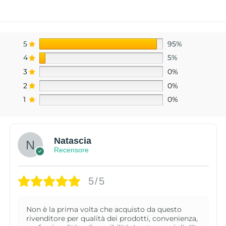
5
95%
4
5%
3
0%
2
0%
1
0%
Natascia
Recensore
5/5
Non è la prima volta che acquisto da questo
rivenditore per qualità dei prodotti, convenienza,