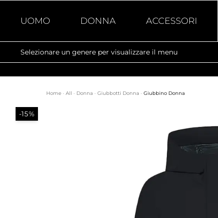
UOMO
DONNA
ACCESSORI
Selezionare un genere per visualizzare il menu
Home
·
All
·
Donna
·
Giubbotti Donna
·
Giubbino Donna
-15%