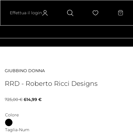
Effettua il login
GIUBBINO DONNA
RRD - Roberto Ricci Designs
Il
Il
725,00
€
614,99
€
prezzo
prezzo
Colore
originale
attuale
Taglia-Num