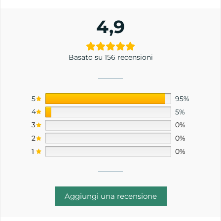
4,9
Basato su 156 recensioni
5
95%
4
5%
3
0%
2
0%
1
0%
Aggiungi una recensione