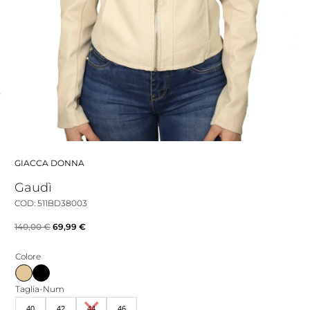
GIACCA DONNA
Gaudì
COD: 511BD38003
Il
Il
140,00
€
69,99
€
prezzo
prezzo
Colore
originale
attuale
era:
è:
Taglia-Num
140,00 €.
69,99 €.
40
42
44
46