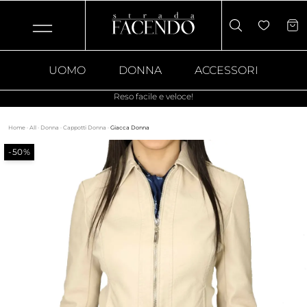
UOMO
DONNA
ACCESSORI
Reso facile e veloce!
Home
·
All
·
Donna
·
Cappotti Donna
·
Giacca Donna
-50%