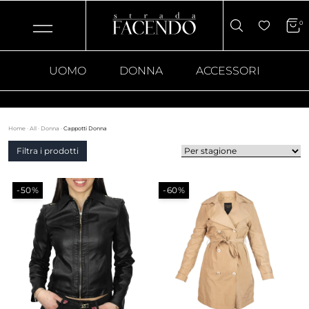
0
UOMO
DONNA
ACCESSORI
Home
·
All
·
Donna
·
Cappotti Donna
Filtra i prodotti
-50%
-60%