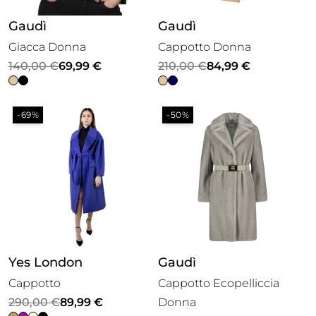
Gaudì
Gaudì
Giacca Donna
Cappotto Donna
Il
Il
Il
Il
140,00
€
69,99
€
210,00
€
84,99
€
prezzo
prezzo
prezzo
prezzo
originale
attuale
originale
attuale
-69%
-50%
era:
è:
era:
è:
140,00 €.
69,99 €.
210,00 €.
84,99 €.
Yes London
Gaudì
Cappotto
Cappotto Ecopelliccia
Il
Il
290,00
€
89,99
€
Donna