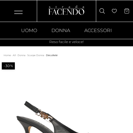
UOMO
DONNA
ACCESSORI
Reso facile e veloce!
Home
·
All
·
Donna
·
Scarpe Donna
·
Décolleté
-30%