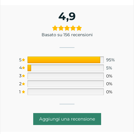
4,9
Basato su 156 recensioni
5
95%
4
5%
3
0%
2
0%
1
0%
Aggiungi una recensione