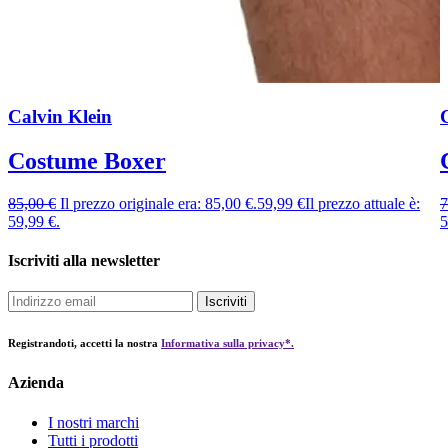
Calvin Klein
Costume Boxer
85,00
€
Il prezzo originale era: 85,00 €.
59,99
€
Il prezzo attuale è:
7
59,99 €.
5
Iscriviti alla newsletter
Iscriviti
Registrandoti, accetti la nostra
Informativa sulla privacy*.
Azienda
I nostri marchi
Tutti i prodotti