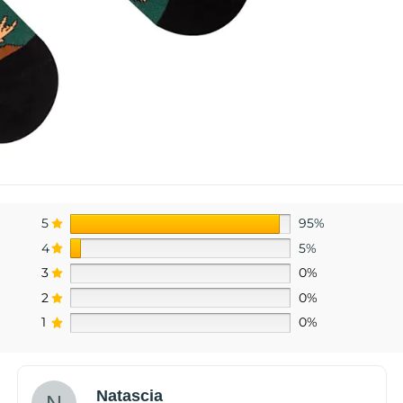
5
95%
4
5%
3
0%
2
0%
1
0%
Natascia