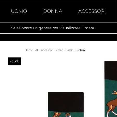
UOMO
DONNA
ACCESSORI
Selezionare un genere per visualizzare il menu
Home
·
All
·
Accessori
·
Calze - Calzini
·
Calzini
-33%