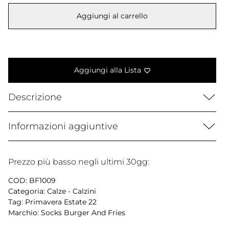
era:
è:
Aggiungi al carrello
15,00 €.
9,99 €.
Aggiungi alla Lista
Descrizione
Informazioni aggiuntive
Prezzo più basso negli ultimi 30gg:
COD:
BF1009
Categoria:
Calze - Calzini
Tag:
Primavera Estate 22
Marchio:
Socks Burger And Fries