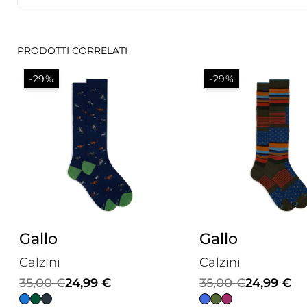
PRODOTTI CORRELATI
-29%
-29%
Gallo
Gallo
Calzini
Calzini
Il
Il
Il
Il
35,00
€
24,99
€
35,00
€
24,99
€
prezzo
prezzo
prezzo
prezzo