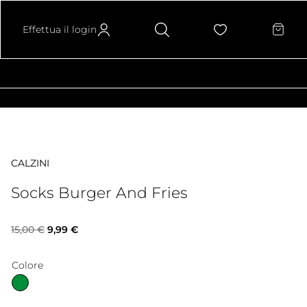
Effettua il login
CALZINI
Socks Burger And Fries
Il
Il
15,00
€
9,99
€
prezzo
prezzo
Colore
originale
attuale