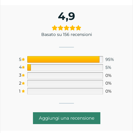
4,9
Basato su 156 recensioni
5
95%
4
5%
3
0%
2
0%
1
0%
Aggiungi una recensione