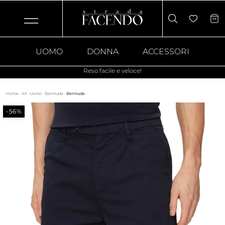
UOMO
DONNA
ACCESSORI
Reso facile e veloce!
Home
·
All
·
Uomo
·
Bermuda
·
Bermuda
-56%