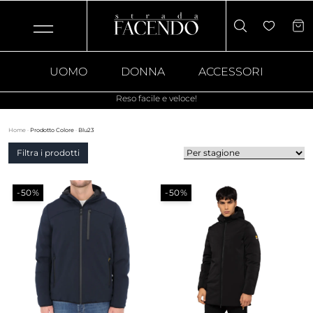
UOMO
DONNA
ACCESSORI
Reso facile e veloce!
Home
·
Prodotto Colore
·
Blu23
Filtra i prodotti
-50%
-50%