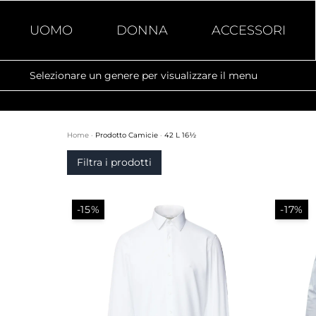
UOMO
DONNA
ACCESSORI
Selezionare un genere per visualizzare il menu
Home
·
Prodotto Camicie
·
42 L 16½
Filtra i prodotti
-15%
-17%