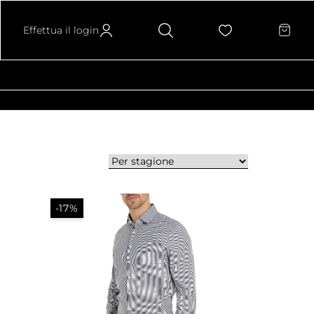
Effettua il login
-17%