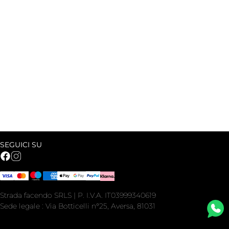
SEGUICI SU
Strada facendo SRLS | P. I.V.A. IT03999340619
Sede legale : Via Botticelli n°25, Aversa, 81031