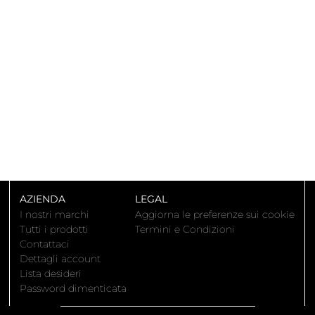
AZIENDA
LEGAL
I nostri marchi
Aggiorna le preferenze sui cookie
Tutti i prodotti
Termini e Condizioni
Contattaci
Dettagli account
Lista desideri
Password dimenticata