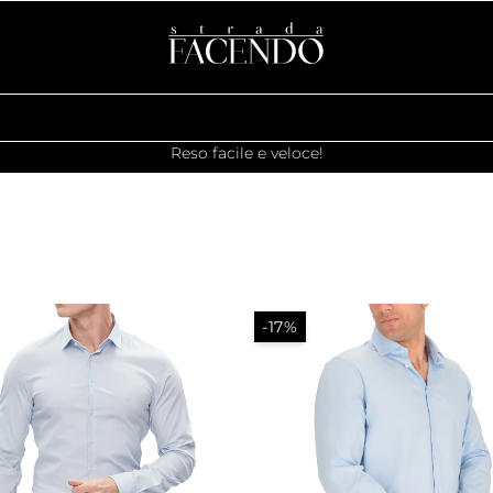
Reso facile e veloce!
-17%