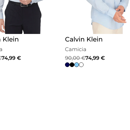
n Klein
Calvin Klein
a
Camicia
Il
Il
€
74,99
€
90,00
€
74,99
€
prezzo
prezzo
le
originale
attuale
era:
è:
.
.
90,00 €.
74,99 €.