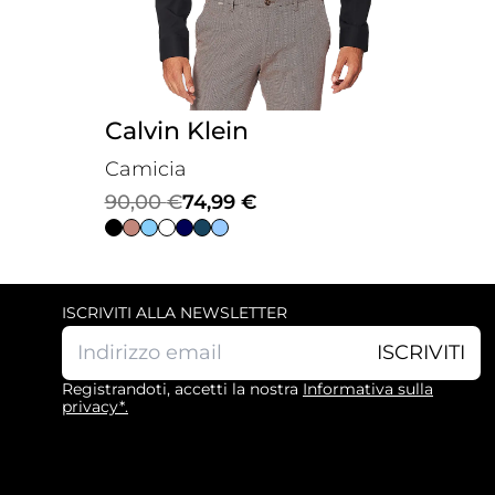
Calvin Klein
Camicia
Il
Il
90,00
€
74,99
€
prezzo
prezzo
originale
attuale
era:
è:
ISCRIVITI ALLA NEWSLETTER
90,00 €.
74,99 €.
ISCRIVITI
Registrandoti, accetti la nostra
Informativa sulla
privacy*.