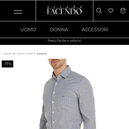
UOMO
DONNA
ACCESSORI
Reso facile e veloce!
Home
·
All
·
Uomo
·
Camicie
·
Camicia
-17%