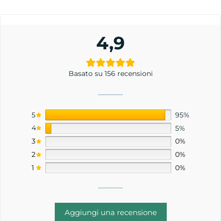
4,9
Basato su 156 recensioni
5
95%
4
5%
3
0%
2
0%
1
0%
Aggiungi una recensione