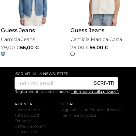
Guess Jeans
Guess Jeans
Camicia Jeans
Camicia Manica Corta
Il
Il
Il
Il
79,00
€
56,00
€
79,00
€
56,00
€
prezzo
prezzo
prezzo
prezzo
originale
attuale
originale
attuale
era:
è:
era:
è:
ISCRIVITI ALLA NEWSLETTER
79,00 €.
56,00 €.
79,00 €.
56,00 €.
ISCRIVITI
Registrandoti, accetti la nostra
Informativa sulla privacy*.
AZIENDA
LEGAL
I nostri marchi
Aggiorna le preferenze sui cookie
Tutti i prodotti
Termini e Condizioni
Contattaci
Dettagli account
Lista desideri