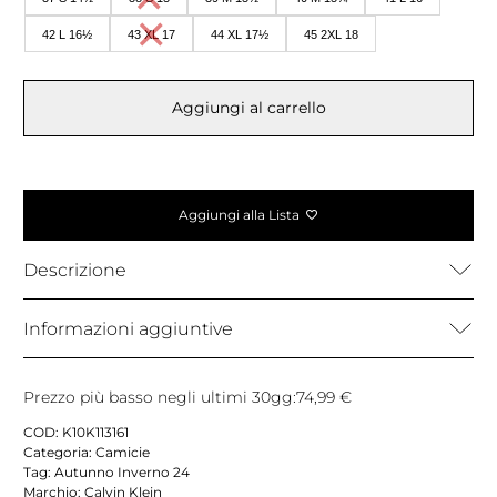
42 L 16½
43 XL 17
44 XL 17½
45 2XL 18
Aggiungi al carrello
Aggiungi alla Lista
Descrizione
Informazioni aggiuntive
Prezzo più basso negli ultimi 30gg:
74,99
€
COD:
K10K113161
Categoria:
Camicie
Tag:
Autunno Inverno 24
Marchio:
Calvin Klein