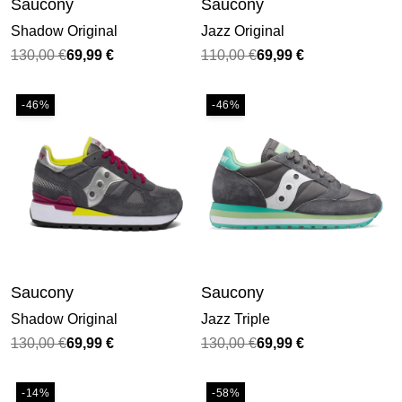
Saucony
Saucony
Shadow Original
Jazz Original
Il
Il
Il
Il
130,00
€
69,99
€
110,00
€
69,99
€
prezzo
prezzo
prezzo
prezzo
originale
attuale
originale
attuale
-46%
-46%
era:
è:
era:
è:
130,00 €.
69,99 €.
110,00 €.
69,99 €.
Saucony
Saucony
Shadow Original
Jazz Triple
Il
Il
Il
Il
130,00
€
69,99
€
130,00
€
69,99
€
prezzo
prezzo
prezzo
prezzo
originale
attuale
originale
attuale
-14%
-58%