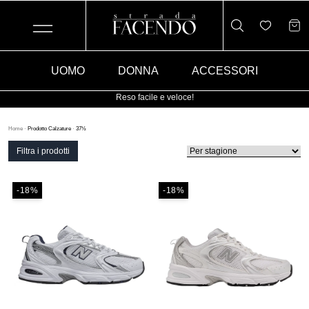
UOMO
DONNA
ACCESSORI
Reso facile e veloce!
Home
·
Prodotto Calzature
·
37½
Filtra i prodotti
-18%
-18%