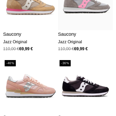
Saucony
Saucony
Jazz Original
Jazz Original
Il
Il
Il
Il
110,00
€
69,99
€
110,00
€
69,99
€
prezzo
prezzo
prezzo
prezzo
originale
attuale
originale
attuale
-46%
-36%
era:
è:
era:
è:
110,00 €.
69,99 €.
110,00 €.
69,99 €.