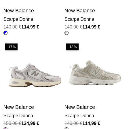
New Balance
New Balance
Scarpe Donna
Scarpe Donna
Il
Il
Il
Il
140,00
€
114,99
€
140,00
€
114,99
€
prezzo
prezzo
prezzo
prezzo
originale
attuale
originale
attuale
-17%
-18%
era:
è:
era:
è:
140,00 €.
114,99 €.
140,00 €.
114,99 €.
New Balance
New Balance
Scarpe Donna
Scarpe Donna
Il
Il
Il
Il
150,00
€
124,99
€
140,00
€
114,99
€