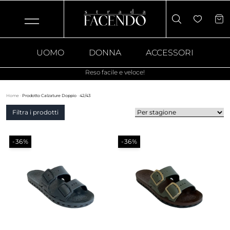
UOMO
DONNA
ACCESSORI
Reso facile e veloce!
Home
·
Prodotto Calzature Doppio
·
42/43
Filtra i prodotti
-36%
-36%