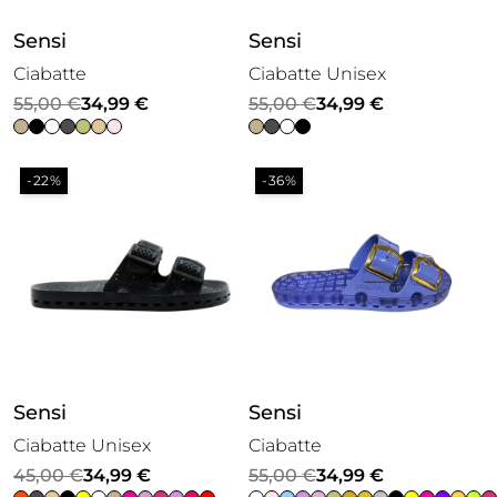
Sensi
Sensi
Ciabatte
Ciabatte Unisex
Il
Il
Il
Il
55,00
€
34,99
€
55,00
€
34,99
€
prezzo
prezzo
prezzo
prezzo
originale
attuale
originale
attuale
-22%
-36%
era:
è:
era:
è:
55,00 €.
34,99 €.
55,00 €.
34,99 €.
Sensi
Sensi
Ciabatte Unisex
Ciabatte
Il
Il
Il
Il
45,00
€
34,99
€
55,00
€
34,99
€