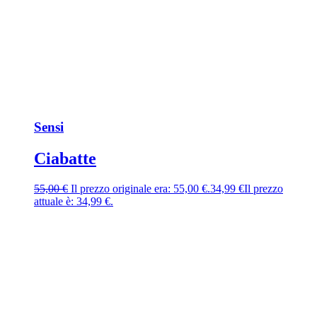
Sensi
Ciabatte
55,00
€
Il prezzo originale era: 55,00 €.
34,99
€
Il prezzo
attuale è: 34,99 €.