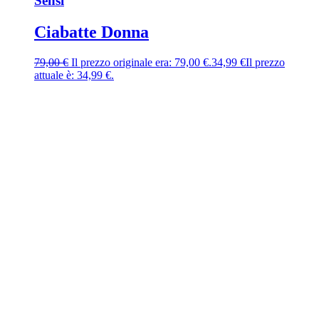
Sensi
Ciabatte Donna
79,00
€
Il prezzo originale era: 79,00 €.
34,99
€
Il prezzo
attuale è: 34,99 €.