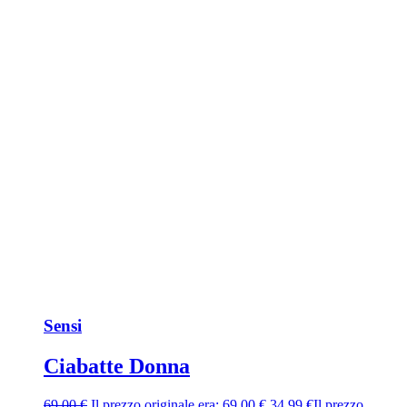
Sensi
Ciabatte Donna
69,00
€
Il prezzo originale era: 69,00 €.
34,99
€
Il prezzo