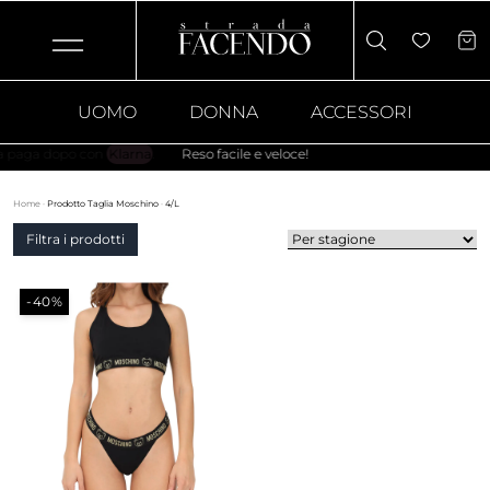
UOMO
DONNA
ACCESSORI
Reso facile e veloce!
Home
·
Prodotto Taglia Moschino
·
4/L
Filtra i prodotti
-40%