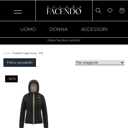
UOMO
DONNA
ACCESSORI
Reso facile e veloce!
Home
·
Prodotto Taglia-Kway
·
7/M
Filtra i prodotti
-50%