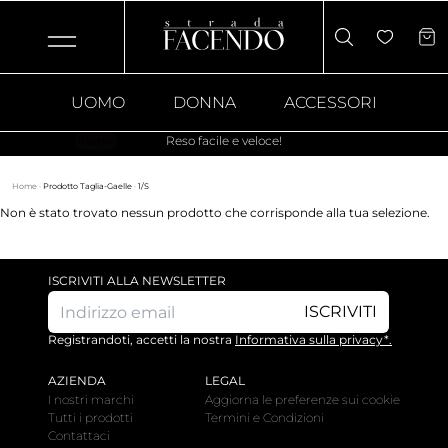
UOMO
DONNA
ACCESSORI
Reso facile e veloce!
Home
·
Prodotto Taglia-Gaelle
·
1/S
Non è stato trovato nessun prodotto che corrisponde alla tua selezione.
ISCRIVITI ALLA NEWSLETTER
ISCRIVITI
Registrandoti, accetti la nostra
Informativa sulla privacy*.
AZIENDA
LEGAL
I nostri marchi
Aggiorna le preferenze sui cookie
Tutti i prodotti
Termini e Condizioni
Contattaci