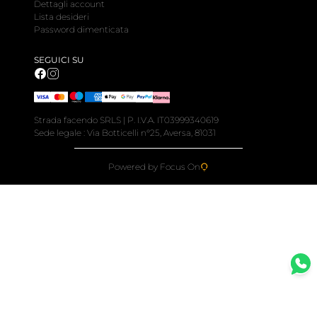
Dettagli account
Lista desideri
Password dimenticata
SEGUICI SU
Strada facendo SRLS | P. I.V.A. IT03999340619
Sede legale : Via Botticelli n°25, Aversa, 81031
Powered by Focus On