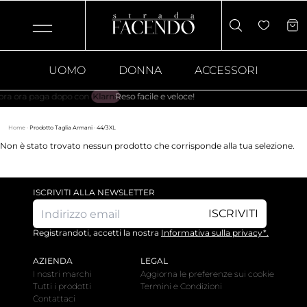
UOMO
DONNA
ACCESSORI
 ora paga dopo con
Klarna
.
Reso facile e veloce!
Home
·
Prodotto Taglia Armani
·
44/3XL
Non è stato trovato nessun prodotto che corrisponde alla tua selezione.
ISCRIVITI ALLA NEWSLETTER
ISCRIVITI
Registrandoti, accetti la nostra
Informativa sulla privacy*.
AZIENDA
LEGAL
I nostri marchi
Aggiorna le preferenze sui cookie
Tutti i prodotti
Termini e Condizioni
Contattaci