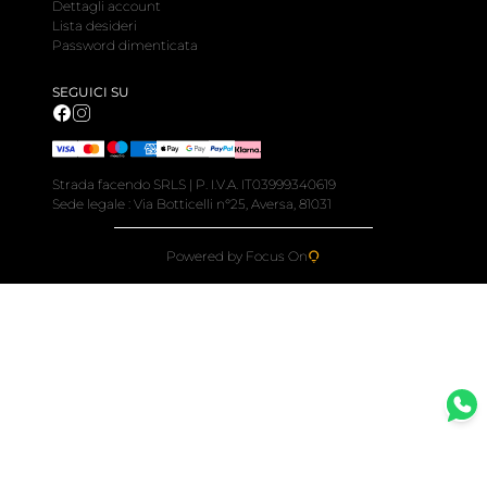
Dettagli account
Lista desideri
Password dimenticata
SEGUICI SU
Strada facendo SRLS | P. I.V.A. IT03999340619
Sede legale : Via Botticelli n°25, Aversa, 81031
Powered by Focus On