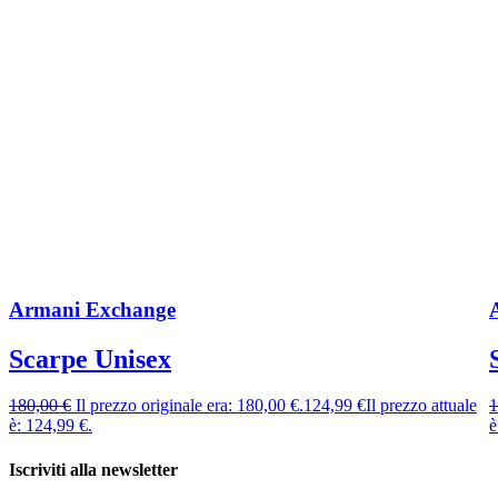
Armani Exchange
Scarpe Unisex
180,00
€
Il prezzo originale era: 180,00 €.
124,99
€
Il prezzo attuale
1
è: 124,99 €.
è
Iscriviti alla newsletter