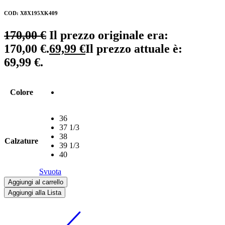
COD: X8X195XK409
170,00
€
Il prezzo originale era:
170,00 €.
69,99
€
Il prezzo attuale è:
69,99 €.
Colore
36
37 1/3
38
Calzature
39 1/3
40
Svuota
Aggiungi al carrello
Aggiungi alla Lista