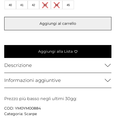
era:
è:
40
41
42
43
44
45
140,00 €.
69,99 €.
Aggiungi al carrello
Aggiungi alla Lista
Descrizione
Informazioni aggiuntive
Prezzo più basso negli ultimi 30gg:
COD:
YM0YM00884
Categoria:
Scarpe