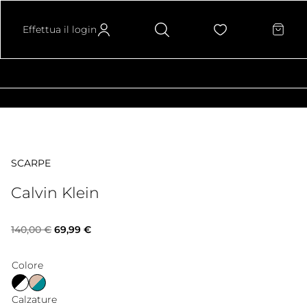
Effettua il login
SCARPE
Calvin Klein
Il
Il
140,00
€
69,99
€
prezzo
prezzo
Colore
originale
attuale
Calzature