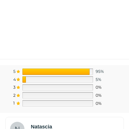
5
95%
4
5%
3
0%
2
0%
1
0%
Natascia