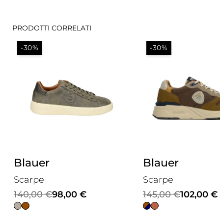
PRODOTTI CORRELATI
-30%
-30%
Blauer
Blauer
Scarpe
Scarpe
Il
Il
Il
Il
145,00
€
102,00
€
140,00
€
98,00
€
prezzo
prezzo
prezzo
prezzo