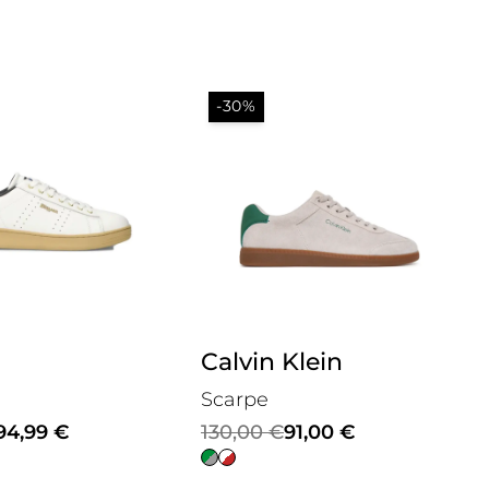
-30%
Klein
Lacoste
Scarpe
Il
Il
91,00
€
115,00
€
81,00
€
prezzo
prezzo