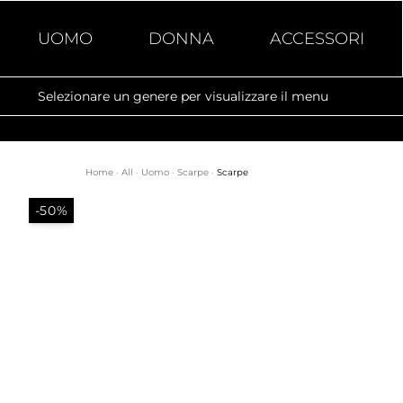
UOMO
DONNA
ACCESSORI
Selezionare un genere per visualizzare il menu
Home
·
All
·
Uomo
·
Scarpe
·
Scarpe
-50%