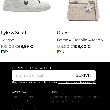
Lyle & Scott
Guess
Scarpe
Borsa A Tracolla A Mano
Il
Il
Il
Il
100,00
€
69,99
€
155,00
€
109,00
€
prezzo
prezzo
prezzo
prezzo
originale
attuale
originale
attuale
era:
è:
era:
è:
ISCRIVITI ALLA NEWSLETTER
100,00 €.
69,99 €.
155,00 €.
109,00 €.
ISCRIVITI
Registrandoti, accetti la nostra
Informativa sulla privacy*.
AZIENDA
LEGAL
I nostri marchi
Aggiorna le preferenze sui cookie
Tutti i prodotti
Termini e Condizioni
Contattaci