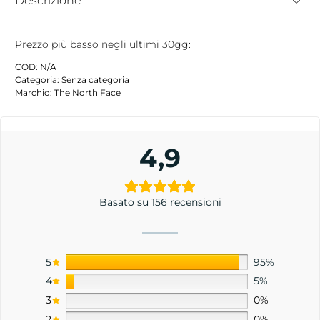
Descrizione
Prezzo più basso negli ultimi 30gg:
COD:
N/A
Categoria:
Senza categoria
Marchio:
The North Face
4,9
Basato su 156 recensioni
5
95%
4
5%
3
0%
2
0%