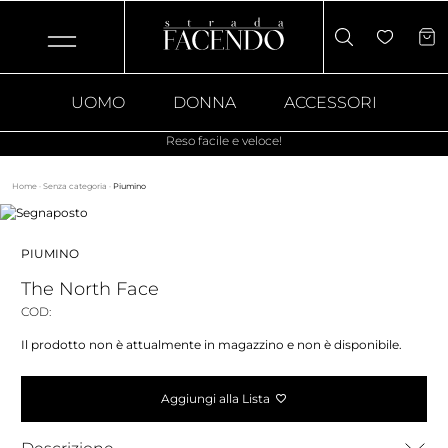
UOMO
DONNA
ACCESSORI
Reso facile e veloce!
Home
·
Senza categoria
·
Piumino
PIUMINO
The North Face
COD:
Il prodotto non è attualmente in magazzino e non è disponibile.
Aggiungi alla Lista