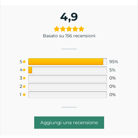
4,9
Basato su 156 recensioni
5
95%
4
5%
3
0%
2
0%
1
0%
Aggiungi una recensione