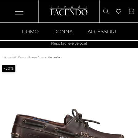
UOMO
DONNA
ACCESSORI
Reso facile e veloce!
Home
·
All
·
Donna
·
Scarpe Donna
·
Mocassino
-50%