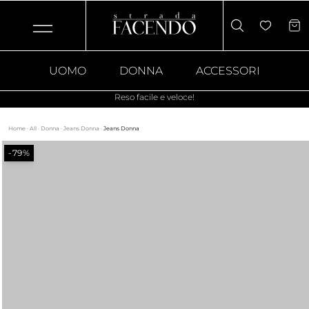
UOMO
DONNA
ACCESSORI
Reso facile e veloce!
Home
·
All
·
Donna
·
Jeans Donna
·
Jeans Donna
-79%