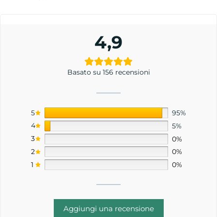
4,9
Basato su 156 recensioni
5
95%
4
5%
3
0%
2
0%
1
0%
Aggiungi una recensione