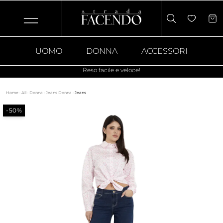
UOMO
DONNA
ACCESSORI
Reso facile e veloce!
Home
·
All
·
Donna
·
Jeans Donna
·
Jeans
-50%