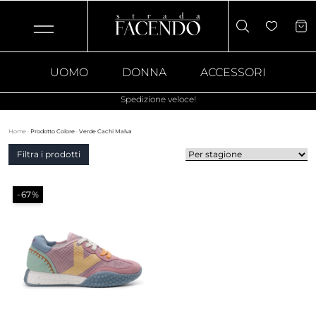
UOMO
DONNA
ACCESSORI
Spedizione veloce!
Home
·
Prodotto Colore
·
Verde Cachi Malva
Filtra i prodotti
-67%