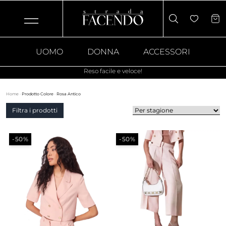
UOMO
DONNA
ACCESSORI
Reso facile e veloce!
Home
·
Prodotto Colore
·
Rosa Antico
Filtra i prodotti
-50%
-50%