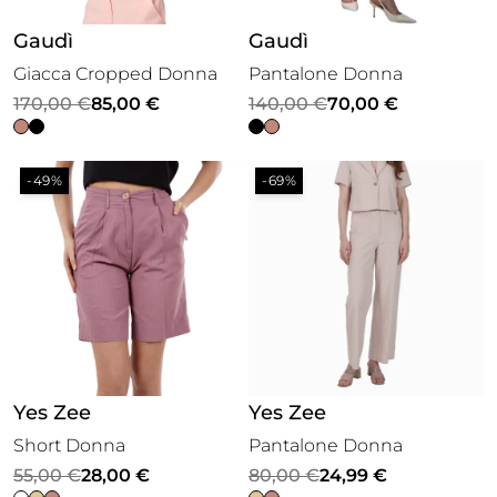
Gaudì
Gaudì
Giacca Cropped Donna
Pantalone Donna
Il
Il
Il
Il
170,00
€
85,00
€
140,00
€
70,00
€
prezzo
prezzo
prezzo
prezzo
originale
attuale
originale
attuale
-49%
-69%
era:
è:
era:
è:
170,00 €.
85,00 €.
140,00 €.
70,00 €.
Yes Zee
Yes Zee
Short Donna
Pantalone Donna
Il
Il
Il
Il
55,00
€
28,00
€
80,00
€
24,99
€