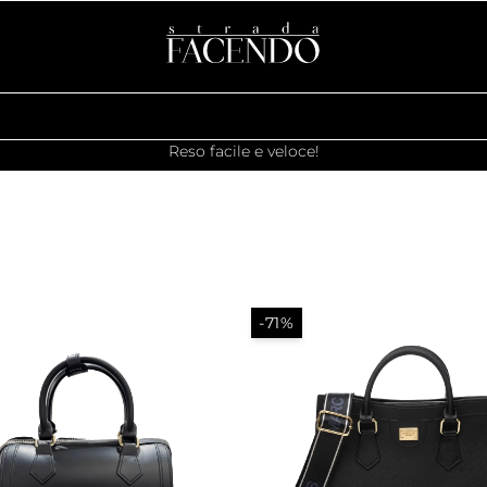
Reso facile e veloce!
-71%