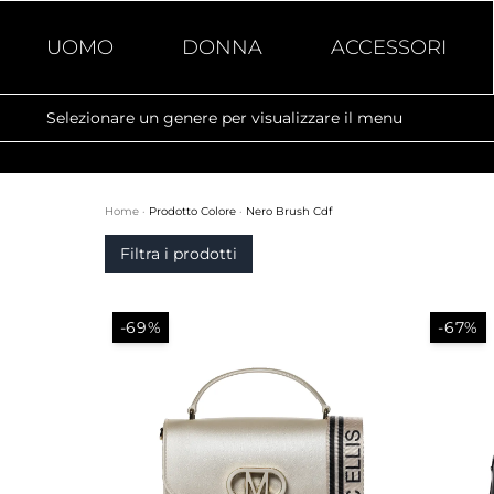
UOMO
DONNA
ACCESSORI
Selezionare un genere per visualizzare il menu
Home
·
Prodotto Colore
·
Nero Brush Cdf
Filtra i prodotti
-69%
-67%