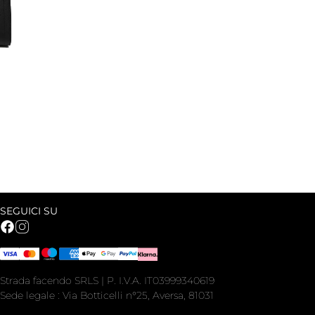
SEGUICI SU
Strada facendo SRLS | P. I.V.A. IT03999340619
Sede legale : Via Botticelli n°25, Aversa, 81031