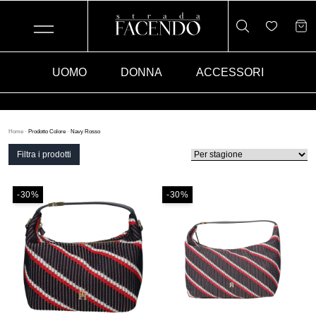
UOMO
DONNA
ACCESSORI
Home
·
Prodotto Colore
·
Navy Rosso
Filtra i prodotti
-30%
-30%