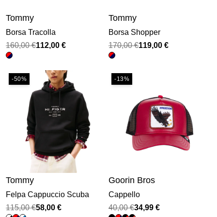
Tommy
Tommy
Borsa Tracolla
Borsa Shopper
Il
Il
Il
Il
160,00
€
112,00
€
170,00
€
119,00
€
prezzo
prezzo
prezzo
prezzo
originale
attuale
originale
attuale
-50%
-13%
era:
è:
era:
è:
160,00 €.
112,00 €.
170,00 €.
119,00 €.
Tommy
Goorin Bros
Felpa Cappuccio Scuba
Cappello
Il
Il
Il
Il
115,00
€
58,00
€
40,00
€
34,99
€