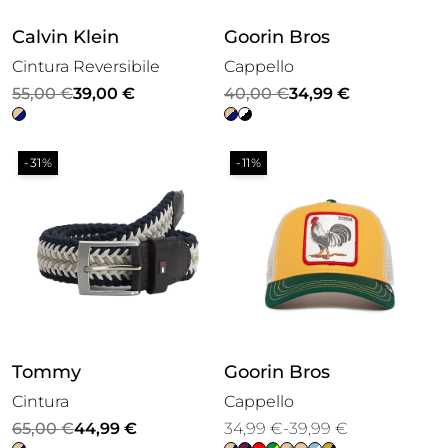
Calvin Klein
Goorin Bros
Cintura Reversibile
Cappello
Il
Il
Il
Il
55,00
€
39,00
€
40,00
€
34,99
€
prezzo
prezzo
prezzo
prezzo
originale
attuale
originale
attuale
-31%
-11%
era:
è:
era:
è:
55,00 €.
39,00 €.
40,00 €.
34,99 €.
Tommy
Goorin Bros
Cintura
Cappello
Il
Il
Fascia
65,00
€
44,99
€
34,99
€
-
39,99
€