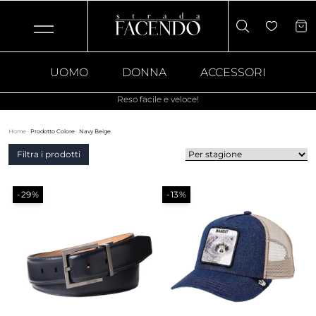
UOMO
DONNA
ACCESSORI
Reso facile e veloce!
Home
·
Prodotto Colore
·
Navy Beige
Filtra i prodotti
-29%
-13%