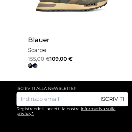
Blauer
Scarpe
Il
Il
155,00
€
109,00
€
prezzo
prezzo
originale
attuale
era:
è:
ISCRIVITI ALLA NEWSLETTER
155,00 €.
109,00 €.
ISCRIVITI
Registrandoti, accetti la nostra
Informativa sulla
privacy*.