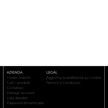
AZIENDA
LEGAL
I nostri marchi
Aggiorna le preferenze sui cookie
Tutti i prodotti
Termini e Condizioni
Contattaci
Dettagli account
Lista desideri
Password dimenticata