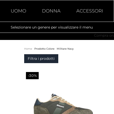
UOMO
DONNA
ACCESSORI
Selezionare un genere per visualizzare il menu
Home
·
Prodotto Colore
·
Militare Navy
Filtra i prodotti
-30%