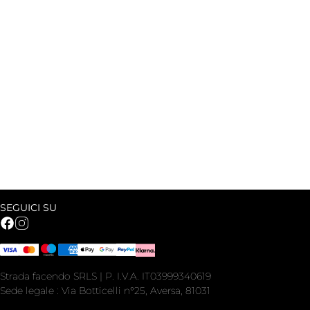
SEGUICI SU
Strada facendo SRLS | P. I.V.A. IT03999340619
Sede legale : Via Botticelli n°25, Aversa, 81031