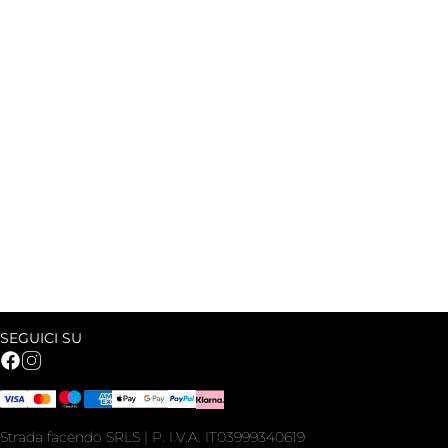
SEGUICI SU
Strada facendo SRLS | P. I.V.A. IT03999340619