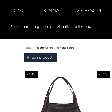
UOMO
DONNA
ACCESSORI
Selezionare un genere per visualizzare il menu
Home
·
Prodotto Colore
·
Marrone Scuro
Filtra i prodotti
-30%
-30%