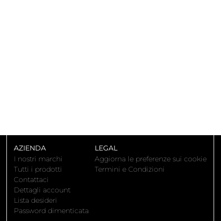
AZIENDA
LEGAL
I nostri marchi
Aggiorna le preferenze sui cookie
Tutti i prodotti
Termini e Condizioni
Contattaci
Dettagli account
Lista desideri
Password dimenticata