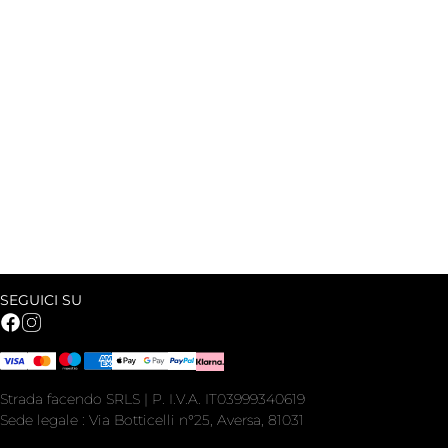
SEGUICI SU
Strada facendo SRLS | P. I.V.A. IT03999340619
Sede legale : Via Botticelli n°25, Aversa, 81031