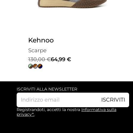
Kehnoo
Scarpe
Il
Il
130,00
€
64,99
€
prezzo
prezzo
originale
attuale
era:
è:
ISCRIVITI ALLA NEWSLETTER
130,00 €.
64,99 €.
ISCRIVITI
Registrandoti, accetti la nostra
Informativa sulla
privacy*.