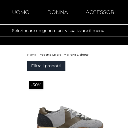
UOMO
DONNA
ACCESSORI
Selezionare un genere per visualizzare il menu
Home
·
Prodotto Colore
·
Marrone Lichene
Filtra i prodotti
-50%