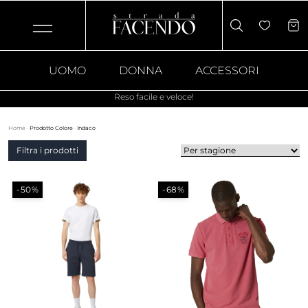
UOMO
DONNA
ACCESSORI
Reso facile e veloce!
Home
·
Prodotto Colore
·
Indaco
Filtra i prodotti
-50%
-68%