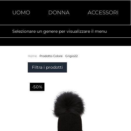
UOMO
DONNA
ACCESSORI
Selezionare un genere per visualizzare il menu
Home
·
Prodotto Colore
·
Grigio22
Filtra i prodotti
-50%