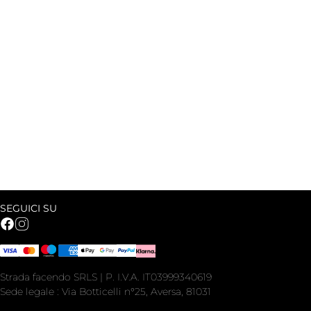
SEGUICI SU
Strada facendo SRLS | P. I.V.A. IT03999340619
Sede legale : Via Botticelli n°25, Aversa, 81031