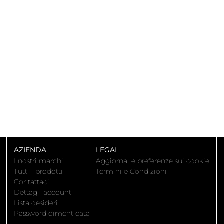
AZIENDA
LEGAL
I nostri marchi
Aggiorna le preferenze sui cookie
Tutti i prodotti
Termini e Condizioni
Contattaci
Dettagli account
Lista desideri
Password dimenticata