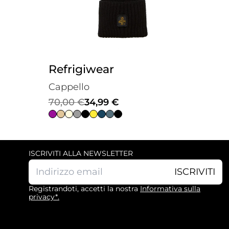
Refrigiwear
Cappello
Il
Il
70,00
€
34,99
€
prezzo
prezzo
originale
attuale
era:
è:
ISCRIVITI ALLA NEWSLETTER
70,00 €.
34,99 €.
ISCRIVITI
Registrandoti, accetti la nostra
Informativa sulla
privacy*.